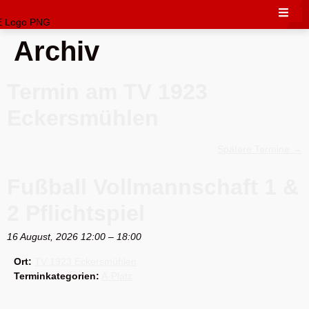
Archiv
Termin am
TV 1923
Eckersmühlen
Spätere Termine
→
Fußball Vollmannschaft 1 &
2 Pflichtspiel
16 August, 2026 12:00
–
18:00
Ort:
TV 1923 Eckersmühlen
Terminkategorien:
A-Platz