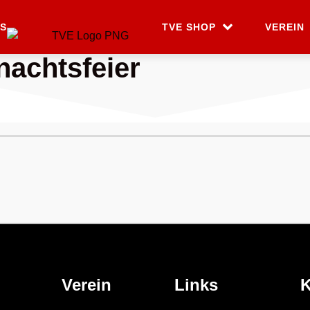
S
TVE SHOP
VEREIN
achtsfeier
Verein
Links
K