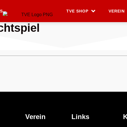
S
TVE SHOP
VEREIN
chtspiel
Verein
Links
K