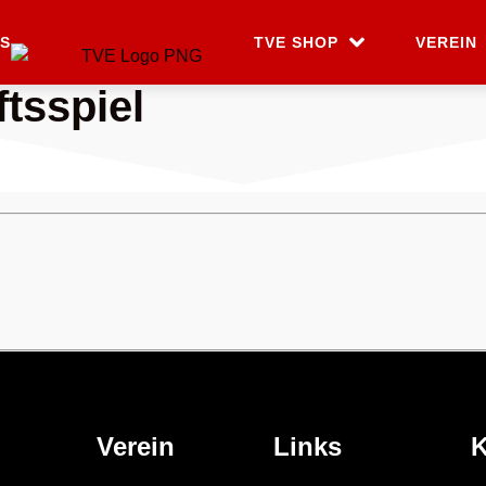
S
TVE SHOP
VEREIN
tsspiel
Verein
Links
K