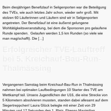
Beim diesjährigen Benefizlauf in Seligenporten war die Beteiligung
des TVEs, wie auch letztes Jahr schon, wieder sehr groß. Mit
stolzen 60 Läuferinnen und Läufern sind wir in Seligenporten
angetreten. Der Benefizlauf ist eine äußerst gelungene
Wohltätigkeitsveranstaltung, bei dem die Sponsoren pro gelaufene
Runde spenden. Gelaufen werden 1,5 km Runden (so viele wie
man mag/schafft). Die […]
Erfolgreicher TVE-Lauftreff
bei 5. Kreichauf-Bau-Run-
Thalmässing
Vergangenen Samstag beim Kreichauf-Bau-Run in Thalmässing
nahmen bei optimalen Laufbedingungen 10 Starter des TVE am
Wettkampf teil. Unsere Jugendlichen der U16, die eine Strecke von
5 Kilometern absolvieren mussten, standen dabei allesamt auf dem
Siegertreppchen! Laura Glück belegte mit einer Zeit von 29
Minuten und 17 Sekunden den 1. Platz. Ebenso Maximilian