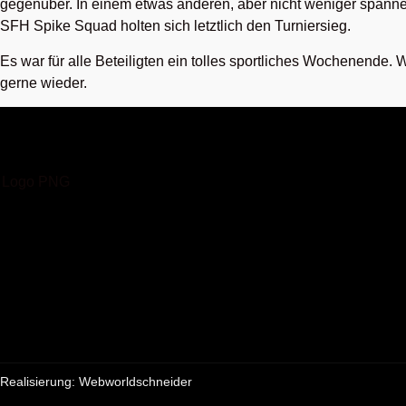
gegenüber. In einem etwas anderen, aber nicht weniger spanne
SFH Spike Squad holten sich letztlich den Turniersieg.
Es war für alle Beteiligten ein tolles sportliches Wochenende.
gerne wieder.
Realisierung: Webworldschneider