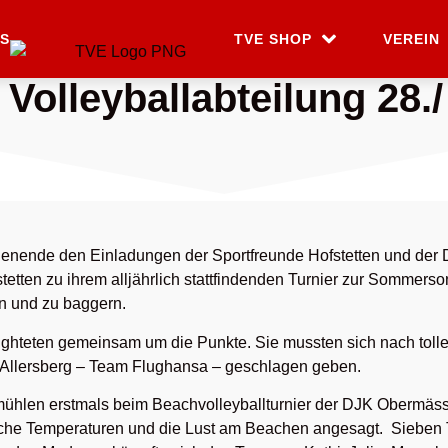
S
TVE SHOP
VEREIN
olleyballabteilung 28./
henende den Einladungen der Sportfreunde Hofstetten und der
etten zu ihrem alljährlich stattfindenden Turnier zur Sommers
n und zu baggern.
nd fighteten gemeinsam um die Punkte. Sie mussten sich nach t
 Allersberg – Team Flughansa – geschlagen geben.
smühlen erstmals beim Beachvolleyballturnier der DJK Obermäs
che Temperaturen und die Lust am Beachen angesagt. Sieben 